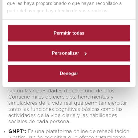
rehabilitación neuropsicológica y cognitiva
que les haya proporcionado o que hayan recopilado a
que incorpora en el programa de
partir del uso que haya hecho de sus servicios.
rehabilitación neuropsicológica para cada
paciente con daño cerebral adquirido en su
proceso de recuperación.
Permitir todas
NeuronUP:
Es una aplicación de rehabilitación
neuropsicológica y estimulación cognitiva para
Personalizar
profesionales que contiene múltiples recursos que
ofrecen la capacidad de diseñar las sesiones.
Nuestros profesionales establecen sesiones
personalizadas para que nuestros pacientes las
Denegar
realicen desde cualquier lugar, siempre
controladas y con adaptación de los ejercicios
según las necesidades de cada uno de ellos.
Contiene miles de ejercicios, herramientas y
simuladores de la vida real que permiten ejercitar
tanto las funciones cognitivas básicas como las
actividades de la vida diaria y las habilidades
sociales de cada persona.
GNPT®:
Es una plataforma online de rehabilitación
y estimulación cognitiva que ofrece tratamientos