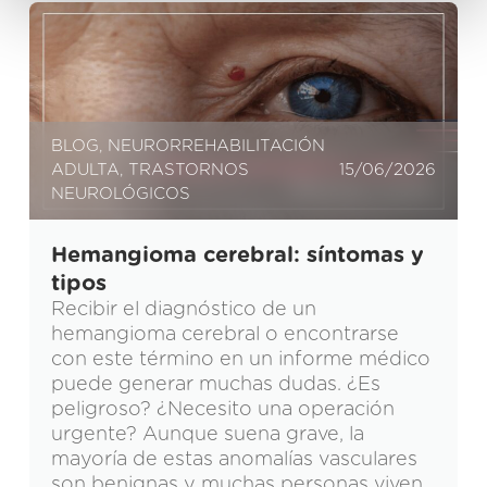
BLOG
,
NEURORREHABILITACIÓN
ADULTA
,
TRASTORNOS
15/06/2026
NEUROLÓGICOS
Hemangioma cerebral: síntomas y
tipos
Recibir el diagnóstico de un
hemangioma cerebral o encontrarse
con este término en un informe médico
puede generar muchas dudas. ¿Es
peligroso? ¿Necesito una operación
urgente? Aunque suena grave, la
mayoría de estas anomalías vasculares
son benignas y muchas personas viven