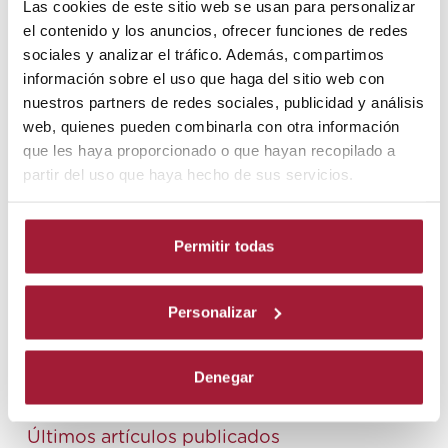
Las cookies de este sitio web se usan para personalizar
el contenido y los anuncios, ofrecer funciones de redes
sociales y analizar el tráfico. Además, compartimos
Para Centro Lescer el InMotion2 es una
información sobre el uso que haga del sitio web con
herramienta terapéutica de apoyo. Se utiliza
nuestros partners de redes sociales, publicidad y análisis
prioritariamente para el trabajo de
web, quienes pueden combinarla con otra información
rehabilitación de los miembros superiores,
pero también podemos trabajar otros
que les haya proporcionado o que hayan recopilado a
componentes como la atención, el control
partir del uso que haya hecho de sus servicios.
postural, etc. con todo lo que conlleva para
el paciente. Por ejemplo ayuda a que el
paciente controle el uso de los brazos
Permitir todas
manteniendo una postura sin riesgos de
caída.
Personalizar
En el departamento de terapia ocupacional
prima la recuperación de las funciones
perdidas, la inclusión en la actividad y la
Denegar
participación en la vida diaria.
Últimos artículos publicados