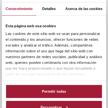
de pacientes agudos que están
ingresados en una unidad integrada
Consentimiento
Detalles
Acerca de las cookies
de Código Ictus.
Esta página web usa cookies
Las cookies de este sitio web se usan para personalizar
el contenido y los anuncios, ofrecer funciones de redes
sociales y analizar el tráfico. Además, compartimos
información sobre el uso que haga del sitio web con
Unidad Domiciliaria
nuestros partners de redes sociales, publicidad y análisis
Algunos pacientes con patologías
web, quienes pueden combinarla con otra información
neurológicas necesitan rehabilitación
que les haya proporcionado o que hayan recopilado a
en sus lugares de residencia.
partir del uso que haya hecho de sus servicios.
Nuestros profesionales se trasladan a
sus hogares para realizar el proceso
rehabilitador y evaluar las barreras
Permitir todas
que puedan encontrar.
Personalizar