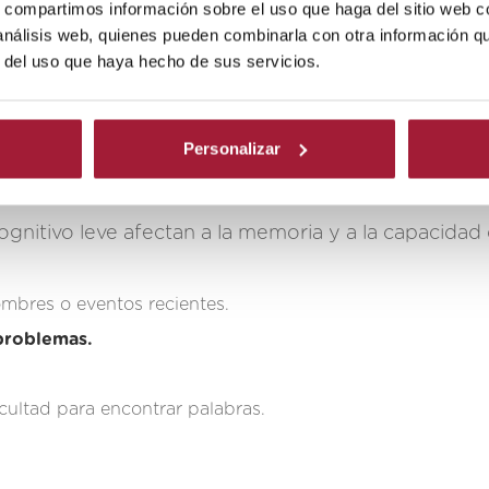
 una progresión de síntomas
que varía de una pers
s, compartimos información sobre el uso que haga del sitio web 
s como los de las fases avanzadas:
 análisis web, quienes pueden combinarla con otra información q
r del uso que haya hecho de sus servicios.
antes de que los síntomas sean evidentes. Esta 
os de investigación, ya que no se nota ningún síntom
Personalizar
gnitivo leve afectan a la memoria y a la capacidad
​
ombres o eventos recientes.
 problemas.
icultad para encontrar palabras.