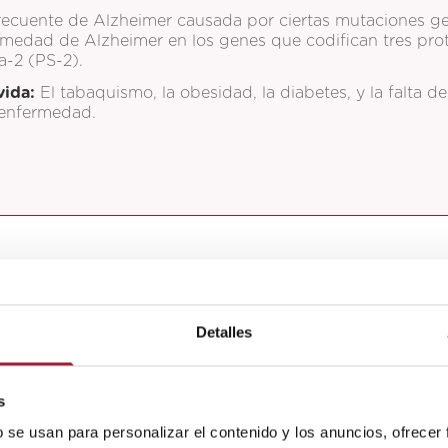
recuente de Alzheimer causada por ciertas mutaciones g
rmedad de Alzheimer en los genes que codifican tres prote
a-2 (PS-2).
vida:
El tabaquismo, la obesidad, la diabetes, y la falta d
a enfermedad.
mas
del alzheimer?
Detalles
mprano
cuando la persona que la padece tiene entre 
 con alzheimer.
dío
sucede cuando los síntomas se manifiestan a parti
s
b se usan para personalizar el contenido y los anuncios, ofrecer