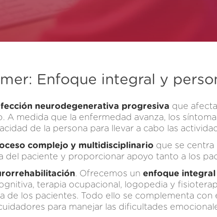
imer: Enfoque integral y perso
fección neurodegenerativa progresiva
que afecta
A medida que la enfermedad avanza, los síntomas f
cidad de la persona para llevar a cabo las activid
oceso complejo y multidisciplinario
que se centra e
a del paciente y proporcionar apoyo tanto a los pac
rorrehabilitación
. Ofrecemos un
enfoque integral
ognitiva, terapia ocupacional, logopedia y fisiotera
da de los pacientes. Todo ello se complementa con e
 cuidadores para manejar las dificultades emociona