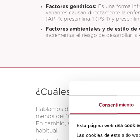
Factores genéticos:
Es una forma inf
variantes causan directamente la enfe
(APP), presenilina-1 (PS-1) y presenilin
Factores ambientales y de estilo de 
incrementar el riesgo de desarrollar l
¿Cuáles son los
sínto
Consentimiento
Hablamos de
alzheimer de inicio te
menos del 10 % de todas las personas
En cambio, el
alzheimer de inicio tar
Esta página web usa cookie
habitual.
Las cookies de este sitio we