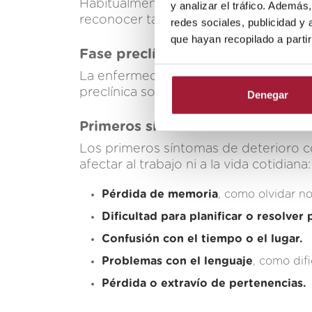
Habitualmente, el alzheimer
presenta
y analizar el tráfico. Ademá
reconocer tanto los
primeros síntoma
redes sociales, publicidad y
que hayan recopilado a parti
Fase preclínica
La enfermedad comienza muchos años 
preclínica solo se identifica en entorn
Denegar
Primeros síntomas del alzheimer
Los primeros síntomas de deterioro co
afectar al trabajo ni a la vida cotidiana: 
Pérdida de memoria
, como olvidar n
Dificultad para planificar o resolver
Confusión con el tiempo o el lugar.
Problemas con el lenguaje
, como dif
Pérdida o extravío de pertenencias.