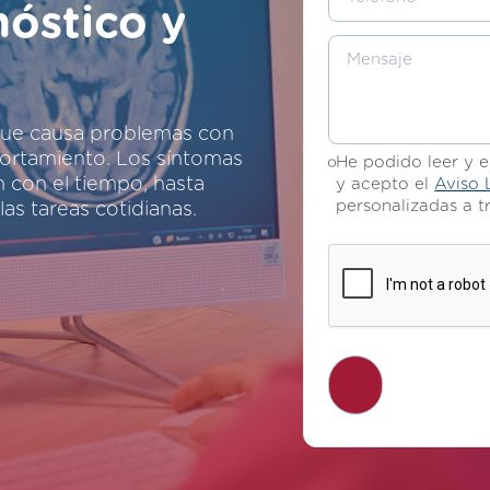
nóstico y
 que causa problemas con
ortamiento. Los síntomas
He podido leer y 
 con el tiempo, hasta
y acepto el
Aviso 
personalizadas a t
las tareas cotidianas.