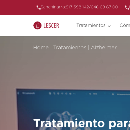
Sanchinarro:
917 398 142
/
646 69 67 00
Tratamientos
Cóm
Home
|
Tratamientos
|
Alzheimer
Tratamiento par