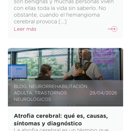
son benignas y muchas personas viven
con ellas toda la vida sin saberlo. No
obstante, cuando el hemangioma
cerebral provoca […]
Leer más
BLOG
,
NEURORREHABILITACIÓN
ADULTA
,
TRASTORNOS
29/04/2026
NEUROLÓGICOS
Atrofia cerebral: qué es, causas,
síntomas y diagnóstico
La atrofia cerebral es un término que