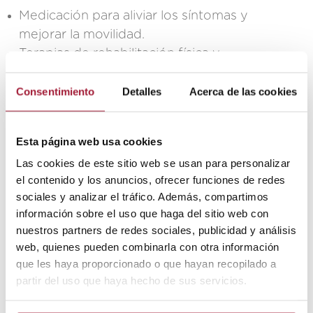
Medicación para aliviar los síntomas y
mejorar la movilidad.
Terapias de rehabilitación física y
ocupacional.
Estrategias para el manejo del estrés y el
Consentimiento
Detalles
Acerca de las cookies
bienestar emocional.
Esta página web usa cookies
Las cookies de este sitio web se usan para personalizar
La atención del Parkinson
el contenido y los anuncios, ofrecer funciones de redes
sociales y analizar el tráfico. Además, compartimos
en Lescer
información sobre el uso que haga del sitio web con
nuestros partners de redes sociales, publicidad y análisis
Cuando la enfermedad ya se ha
web, quienes pueden combinarla con otra información
manifestado, podemos tratar de ralentizar
que les haya proporcionado o que hayan recopilado a
su progresión para que la persona
partir del uso que haya hecho de sus servicios.
mantenga su autonomía el mayor tiempo
posible. Para ello, en Lescer contamos con