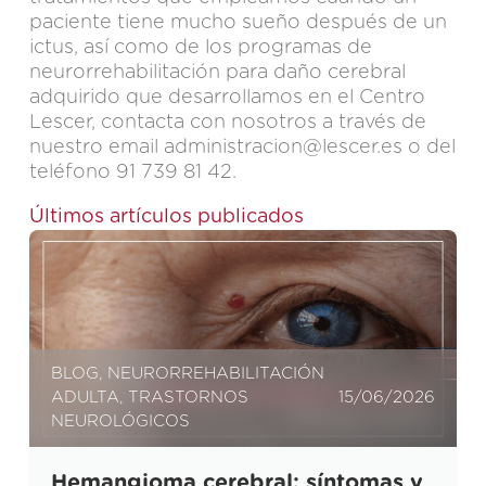
paciente tiene mucho sueño después de un
ictus, así como de los programas de
neurorrehabilitación para daño cerebral
adquirido que desarrollamos en el Centro
Lescer, contacta con nosotros a través de
nuestro email
administracion@lescer.es
o del
teléfono 91 739 81 42.
Últimos artículos publicados
BLOG
,
NEURORREHABILITACIÓN
ADULTA
,
TRASTORNOS
15/06/2026
NEUROLÓGICOS
Hemangioma cerebral: síntomas y