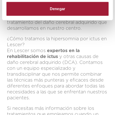
conocer si después de un ictus duermen
Denegar
mucho, ya que es un dato que influye en su
recuperación y en la evolución del
tratamiento del daño cerebral adquirido
que
desarrollamos en nuestro centro.
¿Cómo tratamos la hipersomnia por ictus en
Lescer?
En Lescer somos
expertos en la
rehabilitación de ictus
y otras causas de
daño cerebral adquirido (DCA). Contamos
con un equipo especializado y
transdisciplinar que nos permite combinar
las técnicas más punteras y eficaces desde
diferentes enfoques para abordar todas las
necesidades a las que se enfrentan nuestros
pacientes.
Si necesitas más información sobre los
tratamientos que empleamos cuando un