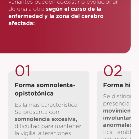
variantes pueden coexistir o evolucionar
de una a otra
según el curso de la
enfermedad y la zona del cerebro
afectada:
01
02
Forma somnolenta-
Forma hipe
opistotónica
Se distingue 
presencia de
Es la más característica.
movimiento
Se presenta con
involuntario
somnolencia excesiva,
anormales
, 
dificultad para mantener
tics, temblor
la vigilia, alteraciones