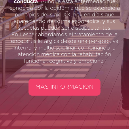
conducta
. Aunque esta enfermedad fue
conocida por la epidemia que se extendió a
principios del siglo XX, hoy en día sigue
apareciendo de forma esporádica, y sus
secuelas pueden ser discapacitantes.
En Lescer abordamos el tratamiento de la
encefalitis letárgica desde una perspectiva
integral y multidisciplinar, combinando la
atención médica con la rehabilitación
funcional, cognitiva y emocional.
MÁS INFORMACIÓN