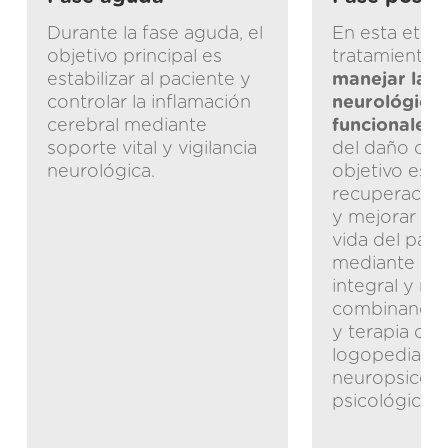
Durante la fase aguda, el
En esta etapa
objetivo principal es
tratamiento 
estabilizar al paciente y
manejar las 
controlar la inflamación
neurológicas
cerebral mediante
funcionales
soporte vital y vigilancia
del daño cere
neurológica.
objetivo es f
recuperación
y mejorar la 
vida del paci
mediante un 
integral y reh
combinando f
y terapia ocu
logopedia,
neuropsicolo
psicológico/p