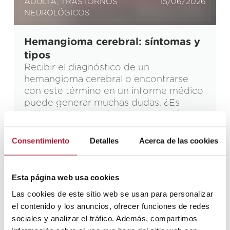
ADULTA
,
TRASTORNOS
15/06/2026
NEUROLÓGICOS
Hemangioma cerebral: síntomas y
tipos
Recibir el diagnóstico de un
hemangioma cerebral o encontrarse
con este término en un informe médico
puede generar muchas dudas. ¿Es
peligroso? ¿Necesito una operación
urgente? Aunque suena grave, la
mayoría de estas anomalías vasculares
Consentimiento
Detalles
Acerca de las cookies
son benignas y muchas personas viven
con ellas toda la vida sin saberlo. No
obstante, cuando el hemangioma
Esta página web usa cookies
cerebral provoca […]
Las cookies de este sitio web se usan para personalizar
Leer más
el contenido y los anuncios, ofrecer funciones de redes
sociales y analizar el tráfico. Además, compartimos