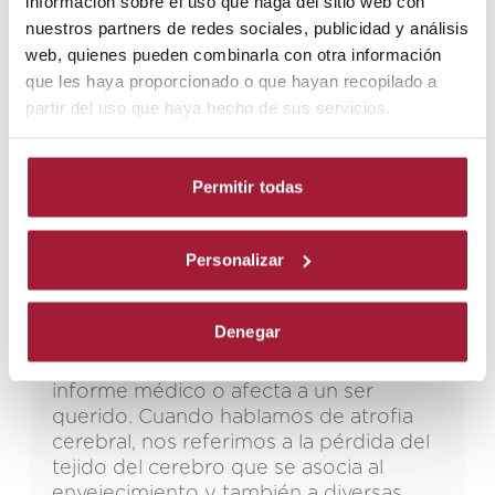
información sobre el uso que haga del sitio web con
nuestros partners de redes sociales, publicidad y análisis
web, quienes pueden combinarla con otra información
que les haya proporcionado o que hayan recopilado a
partir del uso que haya hecho de sus servicios.
BLOG
,
NEURORREHABILITACIÓN
ADULTA
,
TRASTORNOS
29/04/2026
Permitir todas
NEUROLÓGICOS
Atrofia cerebral: qué es, causas,
Personalizar
síntomas y diagnóstico
La atrofia cerebral es un término que
Denegar
puede generar preocupación,
especialmente cuando aparece en un
informe médico o afecta a un ser
querido. Cuando hablamos de atrofia
cerebral, nos referimos a la pérdida del
tejido del cerebro que se asocia al
envejecimiento y también a diversas