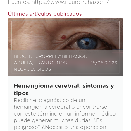
Fuentes: https://www.neuro-reha.com/
Últimos artículos publicados
BLOG
,
NEURORREHABILITACIÓN
ADULTA
,
TRASTORNOS
15/06/2026
NEUROLÓGICOS
Hemangioma cerebral: síntomas y
tipos
Recibir el diagnóstico de un
hemangioma cerebral o encontrarse
con este término en un informe médico
puede generar muchas dudas. ¿Es
peligroso? ¿Necesito una operación