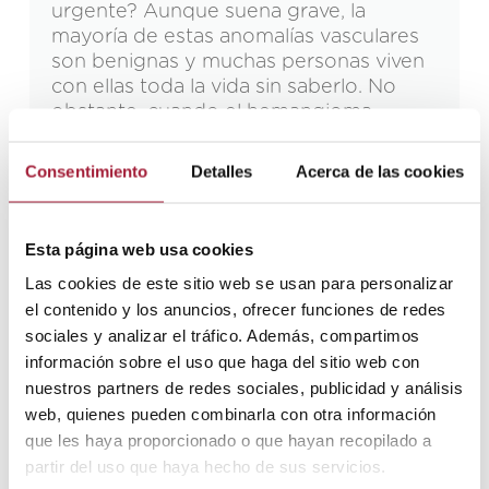
urgente? Aunque suena grave, la
mayoría de estas anomalías vasculares
son benignas y muchas personas viven
con ellas toda la vida sin saberlo. No
obstante, cuando el hemangioma
cerebral provoca […]
Leer más
Consentimiento
Detalles
Acerca de las cookies
Esta página web usa cookies
Las cookies de este sitio web se usan para personalizar
el contenido y los anuncios, ofrecer funciones de redes
sociales y analizar el tráfico. Además, compartimos
información sobre el uso que haga del sitio web con
BLOG
,
NEURORREHABILITACIÓN
nuestros partners de redes sociales, publicidad y análisis
ADULTA
,
TRASTORNOS
29/04/2026
web, quienes pueden combinarla con otra información
NEUROLÓGICOS
que les haya proporcionado o que hayan recopilado a
partir del uso que haya hecho de sus servicios.