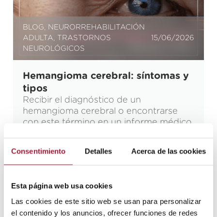
BLOG
,
NEURORREHABILITACIÓN
ADULTA
,
TRASTORNOS
15/06/2026
NEUROLÓGICOS
Hemangioma cerebral: síntomas y
tipos
Recibir el diagnóstico de un
hemangioma cerebral o encontrarse
con este término en un informe médico
puede generar muchas dudas. ¿Es
peligroso? ¿Necesito una operación
Consentimiento
Detalles
Acerca de las cookies
urgente? Aunque suena grave, la
mayoría de estas anomalías vasculares
son benignas y muchas personas viven
Esta página web usa cookies
con ellas toda la vida sin saberlo. No
obstante, cuando el hemangioma
Las cookies de este sitio web se usan para personalizar
cerebral provoca […]
el contenido y los anuncios, ofrecer funciones de redes