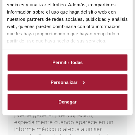
Leer más
sociales y analizar el tráfico. Además, compartimos
información sobre el uso que haga del sitio web con
nuestros partners de redes sociales, publicidad y análisis
web, quienes pueden combinarla con otra información
que les haya proporcionado o que hayan recopilado a
partir del uso que haya hecho de sus servicios.
Permitir todas
BLOG
,
NEURORREHABILITACIÓN
ADULTA
,
TRASTORNOS
29/04/2026
NEUROLÓGICOS
Personalizar
Atrofia cerebral: qué es, causas,
síntomas y diagnóstico
Denegar
La atrofia cerebral es un término que
puede generar preocupación,
especialmente cuando aparece en un
informe médico o afecta a un ser