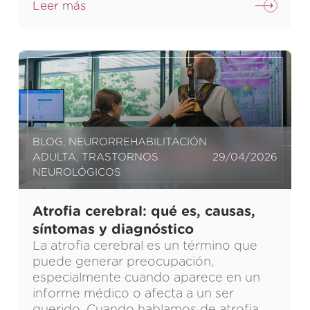
Leer más
BLOG
,
NEURORREHABILITACIÓN
ADULTA
,
TRASTORNOS
29/04/2026
NEUROLÓGICOS
Atrofia cerebral: qué es, causas,
síntomas y diagnóstico
La atrofia cerebral es un término que
puede generar preocupación,
especialmente cuando aparece en un
informe médico o afecta a un ser
querido. Cuando hablamos de atrofia