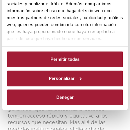
sociales y analizar el tráfico. Además, compartimos
información sobre el uso que haga del sitio web con
El objetivo final de esta hoja de ruta es
nuestros partners de redes sociales, publicidad y análisis
garantizar que la Ley ELA se traduzca en
web, quienes pueden combinarla con otra información
mejoras tangibles en la vida de las personas
que les haya proporcionado o que hayan recopilado a
afectadas, priorizando su calidad de vida y la
partir del uso que haya hecho de sus servicios.
de sus cuidadores.
Permitir todas
¿Cómo tratamos la ELA
en Lescer?
Personalizar
La aprobación y el despliegue de la Ley ELA
Denegar
representan un paso decisivo para
garantizar que las personas afectadas
tengan acceso rápido y equitativo a los
recursos que necesitan. Más allá de las
medidas institucionales, el día a día de