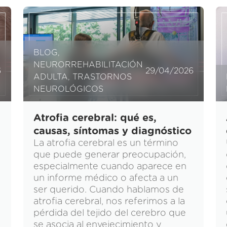
BLOG
,
NEURORREHABILITACIÓN
6
29/04/2026
ADULTA
,
TRASTORNOS
NEUROLÓGICOS
Atrofia cerebral: qué es,
causas, síntomas y diagnóstico
La atrofia cerebral es un término
que puede generar preocupación,
n
especialmente cuando aparece en
un informe médico o afecta a un
ser querido. Cuando hablamos de
atrofia cerebral, nos referimos a la
pérdida del tejido del cerebro que
se asocia al envejecimiento y