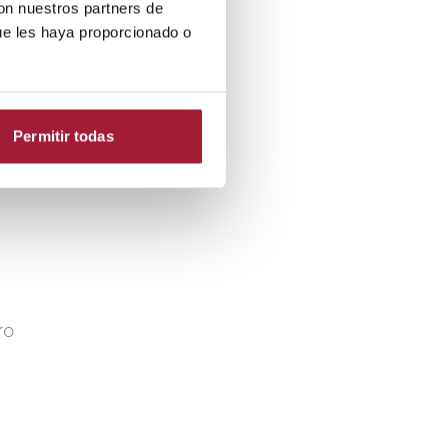
con nuestros partners de
ue les haya proporcionado o
ad
En
Permitir todas
o
ro