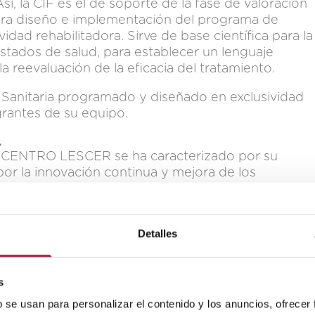
, la CIF es el de soporte de la fase de valoración
para diseño e implementación del programa de
vidad rehabilitadora. Sirve de base científica para la
stados de salud, para establecer un lenguaje
la reevaluación de la eficacia del tratamiento.
Sanitaria programado y diseñado en exclusividad
rantes de su equipo.
.
el CENTRO LESCER se ha caracterizado por su
 por la innovación continua y mejora de los
 calidad técnica y humana de las personas que
fesionales altamente cualificados y comprometido
 personas enfocadas al usuario y su entorno, a sus
Detalles
 oportunidades que, desde el trabajo con el usuario,
esos de rehabilitación y asistencia.
s
s basado en la Gestión por Competencias,
 de crecimiento profesional y personal, estimuland
b se usan para personalizar el contenido y los anuncios, ofrecer