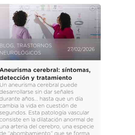
BLOG
,
TRASTORNOS
27/02/2026
NEUROLÓGICOS
Aneurisma cerebral: síntomas,
detección y tratamiento
Un aneurisma cerebral puede
desarrollarse sin dar señales
durante años… hasta que un día
cambia la vida en cuestión de
segundos. Esta patología vascular
consiste en la dilatación anormal de
una arteria del cerebro, una especie
de “abombamiento” que se forma