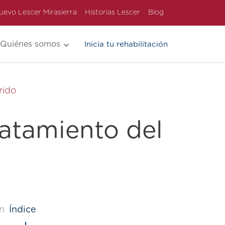
uevo Lescer Mirasierra
Historias Lescer
Blog
Quiénes somos
Inicia tu rehabilitación
rido
ratamiento del
n
Índice