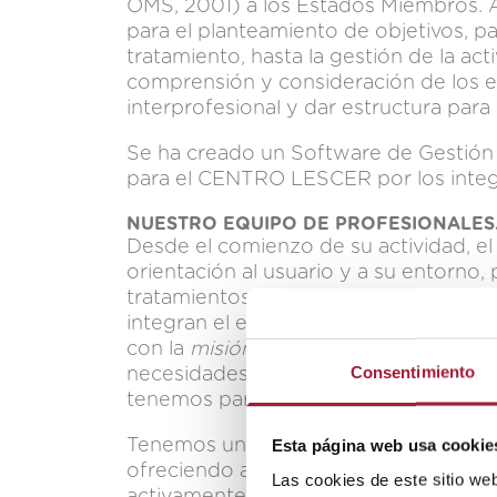
OMS, 2001) a los Estados Miembros. Así
para el planteamiento de objetivos, 
tratamiento, hasta la gestión de la acti
comprensión y consideración de los e
interprofesional y dar estructura para 
Se ha creado un Software de Gestión 
para el CENTRO LESCER por los integ
NUESTRO EQUIPO DE PROFESIONALES
Desde el comienzo de su actividad, 
orientación al usuario y a su entorno,
tratamientos. En resumen, por la alta
integran el equipo. Contamos con pro
con la
misión
y
valores
del centro. Son
Consentimiento
necesidades físicas y anímicas y a las
tenemos para mejorar en nuestros proc
Esta página web usa cookie
Tenemos un Plan de Recursos Humano
ofreciendo al personal oportunidades
Las cookies de este sitio we