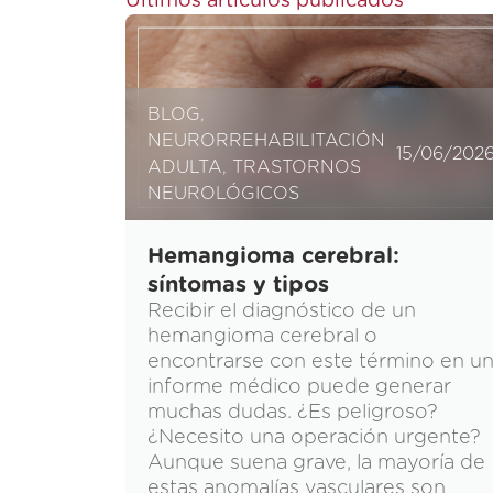
Últimos artículos publicados
BLOG
,
NEURORREHABILITACIÓN
15/06/202
ADULTA
,
TRASTORNOS
NEUROLÓGICOS
Hemangioma cerebral:
síntomas y tipos
Recibir el diagnóstico de un
hemangioma cerebral o
encontrarse con este término en u
informe médico puede generar
muchas dudas. ¿Es peligroso?
¿Necesito una operación urgente?
Aunque suena grave, la mayoría de
estas anomalías vasculares son