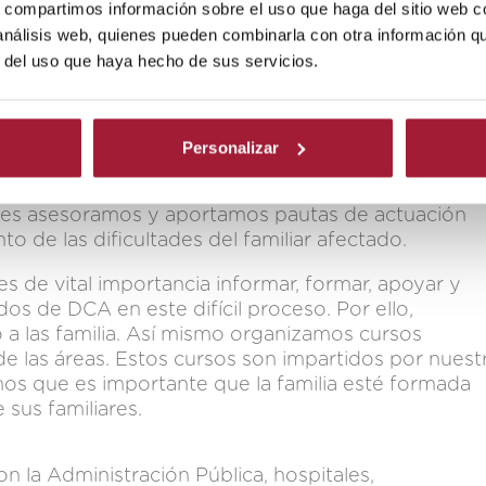
 sus competencias para lograr la excelencia en la
s, compartimos información sobre el uso que haga del sitio web 
 análisis web, quienes pueden combinarla con otra información q
r del uso que haya hecho de sus servicios.
miento vital tan impactante como es una enfermed
ambia. No sólo la vida del paciente lo sufre, sino
 necesario reestructurar toda la dinámica familiar. 
Personalizar
milias dentro del tratamiento, permitiendo su
 de las sesiones de terapia, marcados por el respet
siones asesoramos y aportamos pautas de actuación
o de las dificultades del familiar afectado.
e vital importancia informar, formar, apoyar y
dos de DCA en este difícil proceso. Por ello,
 las familia. Así mismo organizamos cursos
de las áreas. Estos cursos son impartidos por nuest
os que es importante que la familia esté formada
sus familiares.
 la Administración Pública, hospitales,