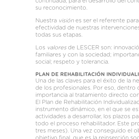
continuada, para el desarrollo del con
su reconocimiento.
Nuestra
visión
es ser el referente para
efectividad de nuestras intervencione
todas sus etapas.
Los
valores
de LESCER son: innovació
familiares y con la sociedad; importanc
social; respeto y tolerancia.
PLAN DE REHABILITACIÓN INDIVIDUAL
Una de las claves para el éxito de la n
de los profesionales. Por eso, dentro 
importancia al tratamiento directo co
El Plan de Rehabilitación Individual
instrumento dinámico, en el que se es
actividades a desarrollar, los plazos 
todo el proceso rehabilitador. Este p
tres meses). Una vez conseguido el o
objetivo final, que es la reinserción so