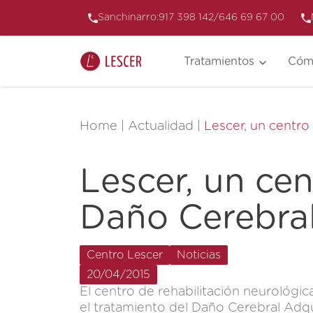
Sanchinarro:
917 398 142
/
646 69 67 00
Tratamientos
Cóm
Home
|
Actualidad
|
Lescer, un centro
Lescer, un cen
Daño Cerebra
Centro Lescer
Noticias
20/04/2015
El centro de rehabilitación neurológ
el tratamiento del Daño Cerebral Adq