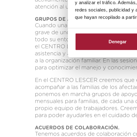
activamente el desarrollo continuo de
y analizar el tráfico. Ademá
atención al usuario.
redes sociales, publicidad y
que hayan recopilado a parti
GRUPOS DE APOYO A LAS FAMILIAS.
Cuando una familia sufre un aconteci
grave de unos de sus miembros, todo c
todo su entorno familiar, por lo que es
Denegar
el CENTRO LESCER integramos a las fa
asistencia y aprendizaje activo dentro
a la organización familiar. En las se
para optimizar el manejo y conocimient
En el CENTRO LESCER creemos que es d
acompañar a las familias de los afecta
ponemos en marcha grupos de apoyo a
mensuales para familias, de cada una 
propio equipo de trabajadores. Creem
para poder ayudarles en el cuidado de 
ACUERDOS DE COLABORACIÓN.
Tenemos acuerdos de colaboración con