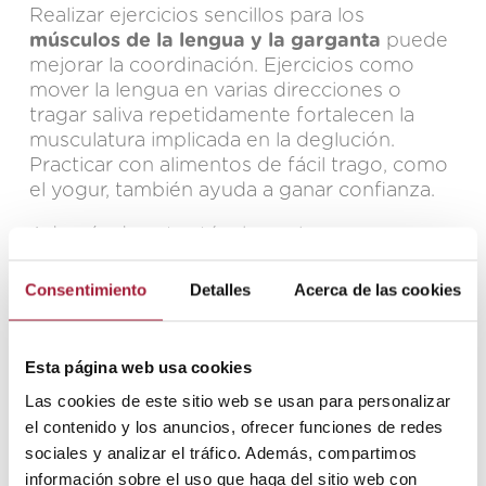
Realizar ejercicios sencillos para los
músculos de la lengua y la garganta
puede
mejorar la coordinación. Ejercicios como
mover la lengua en varias direcciones o
tragar saliva repetidamente fortalecen la
musculatura implicada en la deglución.
Practicar con alimentos de fácil trago, como
el yogur, también ayuda a ganar confianza.
Además de estas técnicas, algunos
remedios naturales como la miel pura, el
jengibre o el aloe vera pueden ofrecer
Consentimiento
Detalles
Acerca de las cookies
beneficios adicionales por sus propiedades
antiinflamatorias y lubricantes. Y, por
supuesto, es vital evitar irritantes como el
Esta página web usa cookies
tabaco
y el alcohol.
Las cookies de este sitio web se usan para personalizar
el contenido y los anuncios, ofrecer funciones de redes
sociales y analizar el tráfico. Además, compartimos
La disfagia en la Sanidad
información sobre el uso que haga del sitio web con