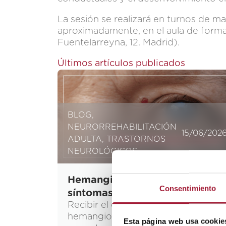
La sesión se realizará en turnos de mañ
aproximadamente, en el aula de for
Fuentelarreyna, 12. Madrid).
Últimos artículos publicados
BLOG
,
NEURORREHABILITACIÓN
15/06/202
ADULTA
,
TRASTORNOS
NEUROLÓGICOS
Hemangioma cerebral:
Consentimiento
síntomas y tipos
Recibir el diagnóstico de un
hemangioma cerebral o
Esta página web usa cookie