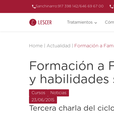
Sanchinarro:
917 398 142
/
646 69 67 00
Tratamientos
Cóm
Home
|
Actualidad
|
Formación a Famil
Formación a F
y habilidades
Cursos
Noticias
23/06/2015
Tercera charla del cic