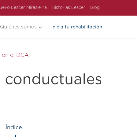
uevo Lescer Mirasierra
Historias Lescer
Blog
Quiénes somos
Inicia tu rehabilitación
s en el DCA
s conductuales
Índice