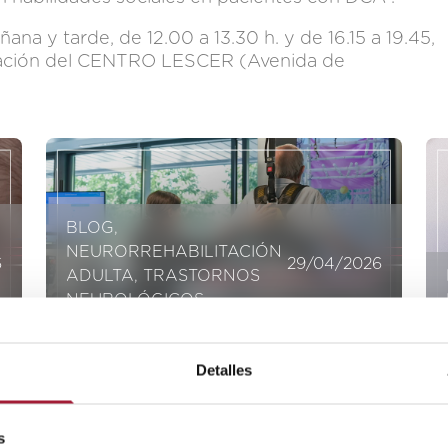
ana y tarde, de 12.00 a 13.30 h. y de 16.15 a 19.45,
mación del CENTRO LESCER (Avenida de
BLOG
,
NEURORREHABILITACIÓN
6
29/04/2026
ADULTA
,
TRASTORNOS
NEUROLÓGICOS
Atrofia cerebral: qué es,
Detalles
causas, síntomas y diagnóstico
La atrofia cerebral es un término
que puede generar preocupación,
s