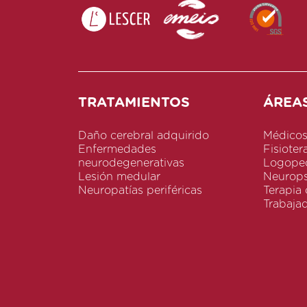
TRATAMIENTOS
ÁREA
Daño cerebral adquirido
Médico
Enfermedades
Fisioter
neurodegenerativas
Logoped
Lesión medular
Neurops
Neuropatías periféricas
Terapia
Trabajad