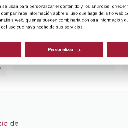
n
especialmente cuando aparece en
b se usan para personalizar el contenido y los anuncios, ofrecer
un informe médico o afecta a un
s, compartimos información sobre el uso que haga del sitio web 
ser querido. Cuando hablamos de
 análisis web, quienes pueden combinarla con otra información q
atrofia cerebral, nos referimos a la
r del uso que haya hecho de sus servicios.
pérdida del tejido del cerebro que
se asocia al envejecimiento y
también a diversas enfermedades
o
neurológicas. Es decir, se trata de
Personalizar
un fenómeno […]
Leer más
cio
de