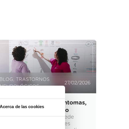
BLOG
,
TRASTORNOS
27/02/2026
NEUROLÓGICOS
Aneurisma cerebral: síntomas,
Acerca de las cookies
detección y tratamiento
Un aneurisma cerebral puede
desarrollarse sin dar señales