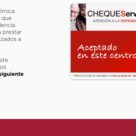
nómica
que
encia.
 prestar
izados a
este
tos
siguiente