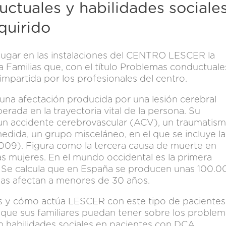
ctuales y habilidades sociale
quirido
á lugar en las instalaciones del CENTRO LESCER la
a Familias que, con el título Problemas conductuale
 impartida por los profesionales del centro.
una afectación producida por una lesión cerebral
rada en la trayectoria vital de la persona. Su
, un accidente cerebrovascular (ACV), un traumatis
dida, un grupo misceláneo, en el que se incluye la
 2009). Figura como la tercera causa de muerte en
as mujeres. En el mundo occidental es la primera
. Se calcula que en España se producen unas 100.0
llas afectan a menores de 30 años.
s y cómo actúa LESCER con este tipo de pacientes
 que sus familiares puedan tener sobre los problem
 habilidades sociales en pacientes con DCA .