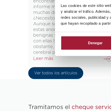
encontrarse con este término en u
Las cookies de este sitio we
informe médico puede generar
y analizar el tráfico. Ademá
muchas dudas. ¿Es peligroso?
redes sociales, publicidad y
¿Necesito una operación urgente?
que hayan recopilado a parti
Aunque suena grave, la mayoría de
estas anomalías vasculares son
benignas y muchas personas viven
con ellas toda la vida sin saberlo. N
Denegar
obstante, cuando el hemangioma
cerebral provoca […]
Leer más
Ver todos los artículos
Tramitamos el
cheque servi