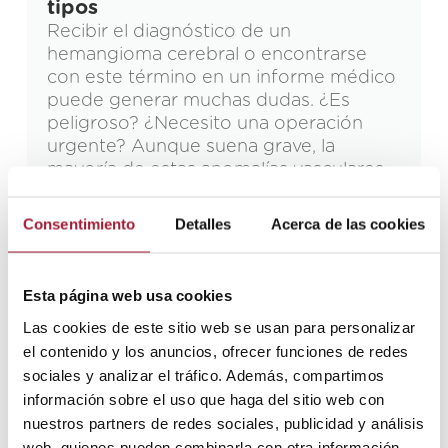
tipos
Recibir el diagnóstico de un
hemangioma cerebral o encontrarse
con este término en un informe médico
puede generar muchas dudas. ¿Es
peligroso? ¿Necesito una operación
urgente? Aunque suena grave, la
mayoría de estas anomalías vasculares
son benignas y muchas personas viven
con ellas toda la vida sin saberlo. No
Consentimiento
Detalles
Acerca de las cookies
obstante, cuando el hemangioma
cerebral provoca […]
Leer más
Esta página web usa cookies
Las cookies de este sitio web se usan para personalizar
el contenido y los anuncios, ofrecer funciones de redes
sociales y analizar el tráfico. Además, compartimos
información sobre el uso que haga del sitio web con
nuestros partners de redes sociales, publicidad y análisis
web, quienes pueden combinarla con otra información